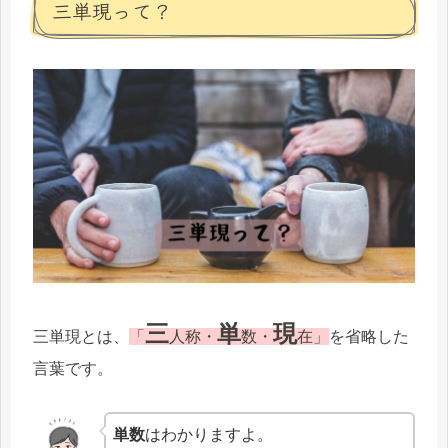
三単現って？
三
単
現
三単現とは、
「
人称・
数・
在」
を省略した
言葉です。
単数
はわかりますよ。