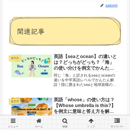
satomi
関連記事
英語【seaとocean】の違いと
英文法
は？どっちがどっち？「海」
の使い分けを例文でかんたん
解説！
同じ「海」と訳されるseaとoceanの
違いを中学英語レベルでかんたん解
説！陸に囲まれたseaと地球規模の
oceanの決定的な違いとは？さらに日
常会話で迷いがちなbeachやmarineと
の使い分け、go to seaの意外なトリビ
英語「whose」の使い方は？
英文法
アまでサクッと学べる大人の学び直し
【Whose umbrella is this?】
決定版！
を例文に意味と答え方を解
説！「who」と「whose」の
satomiこんにちは。今日も中学英語の
違いは？-Lesson21
復習をがんばりましょうね！このレッ
メニュー
ホーム
検索
トップ
サイドバー
スンでは、「Whose umbrella is