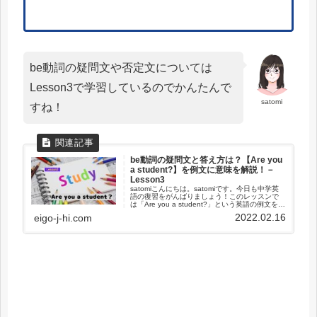
be動詞の疑問文や否定文については
Lesson3で学習しているのでかんたんで
satomi
すね！
be動詞の疑問文と答え方は？【Are you
a student?】を例文に意味を解説！－
Lesson3
satomiこんにちは。satomiです。今日も中学英
語の復習をがんばりましょう！このレッスンで
は「Are you a student?」という英語の例文を使
い、be動詞を含む文の意味や使い方を解説しま
2022.02.16
eigo-j-hi.com
す。疑問文の作り方やそれに対する答え方...