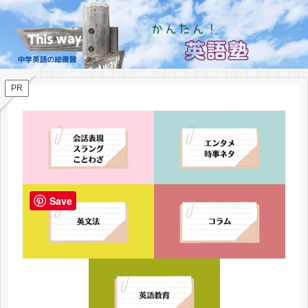
PR
Save