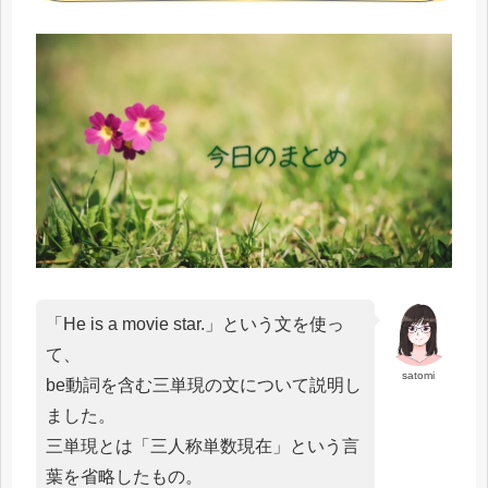
「He is a movie star.」という文を使っ
て、
satomi
be動詞を含む三単現の文について説明し
ました。
三単現とは「三人称単数現在」という言
葉を省略したもの。