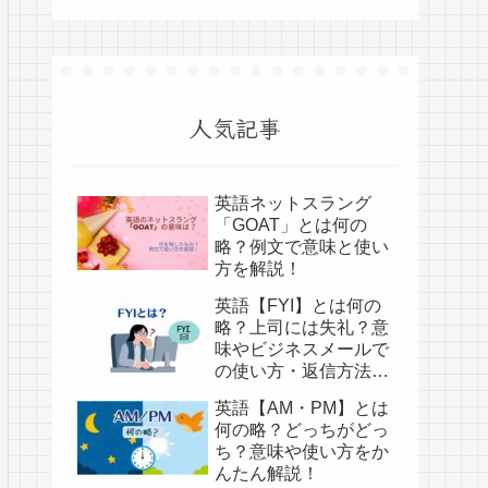
人気記事
英語ネットスラング
「GOAT」とは何の
略？例文で意味と使い
方を解説！
英語【FYI】とは何の
略？上司には失礼？意
味やビジネスメールで
の使い方・返信方法を
かんたん解説！
英語【AM・PM】とは
何の略？どっちがどっ
ち？意味や使い方をか
んたん解説！