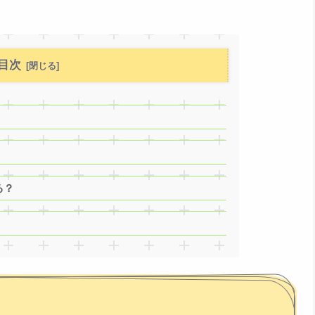
目次
る？