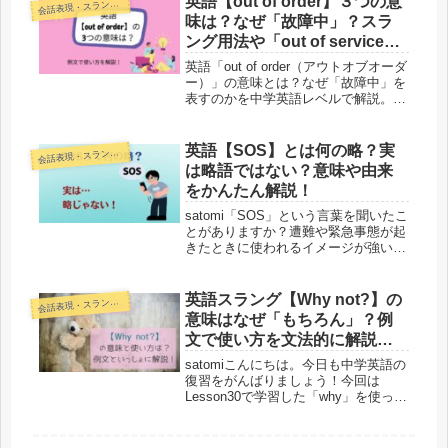
英語【out of order】３つの意
話表現・スラング・ことわざ
会
味は？なぜ「故障中」？スラ
ング用法や「out of service」
との違いも解説
英語「out of order（アウトオブオーダ
ー）」の意味とは？なぜ「故障中」を
表すのかを中学英語レベルで解説。ス
ラング的な使い方や「out of service」
「broken」との違いもわかりやすく説
明します。
英語【SOS】とは何の略？実
話表現・スラング・ことわざ
会
は略語ではない？意味や由来
をかんたん解説！
satomi「SOS」という言葉を聞いたこ
とがありますか？遭難や緊急事態が起
きたときに使われるイメージが強いで
すよね。日常会話でも「もう限界、
SOSを出したい！」なんて言うことが
あります。そんなおなじみのSOSです
英語スラング【Why not?】の
話表現・スラング・ことわざ
会
が、「これって、何の略なの...
意味はなぜ「もちろん」？例
文で使い方を文法的に解説！‐
Lesson31
satomiこんにちは。今日も中学英語の
復習をがんばりましょう！今回は
Lesson30で学習した「why」を使った
英語の会話表現「Why not?」につい
て説明します。「Why not?」の意味
は複数あるのですが、そのうちの一つ