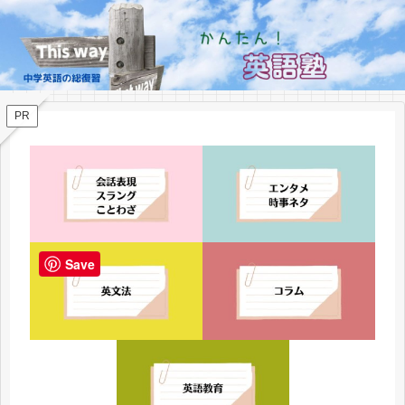
PR
Save