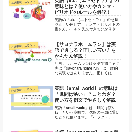
英語【etc.（エトセトラ）】の
話表現・スラング・ことわざ
会
意味とは？使い方やカンマ・
ピリオドのルールを解説！
英語の「etc.（エトセトラ）」の意味
や正しい使い方、カンマ・ピリオドの
書き方ルールを例文付きで分かりやす
く解説！「and etc.」などのよくある
間違いや日常会話での言い換え表現ま
で、大人のやり直し英語向けに徹底解
【サヨナラホームラン】は英
話表現・スラング・ことわざ
会
説します。
語で通じる？正しい言い方を
かんたん解説！
サヨナラホームランは英語で通じる？
実は「sayonara home run」は一般的
な表現ではありません。正しくは
「walk-off home run」。意味や使い方
を例文つきでかんたんに解説します。
英語【small world】の意味は
話表現・スラング・ことわざ
会
「世間は狭い」？ことわざ？
使い方を例文でやさしく解説
英語「small world」は「世間は狭い
ね」という意味で、偶然の一致に驚い
たときに使います。「イッツ・ア・ス
モール・ワールド」との違い、ことわ
ざかどうかも例文つきで解説！