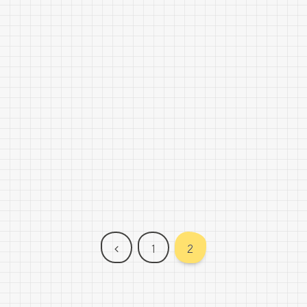
前
1
2
へ