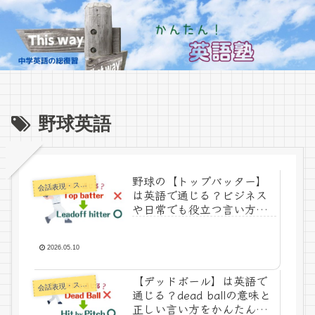
野球英語
野球の【トップバッター】
話表現・スラング・ことわざ
会
は英語で通じる？ビジネス
や日常でも役立つ言い方を
かんたん解説！
2026.05.10
【デッドボール】は英語で
話表現・スラング・ことわざ
会
通じる？dead ballの意味と
正しい言い方をかんたん解