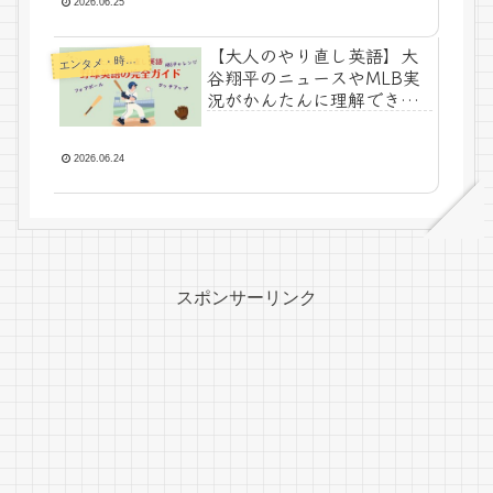
2026.06.25
【大人のやり直し英語】大
エ
ンタメ・時事ネタ
谷翔平のニュースやMLB実
況がかんたんに理解できる
野球英語の完全ガイド
2026.06.24
スポンサーリンク