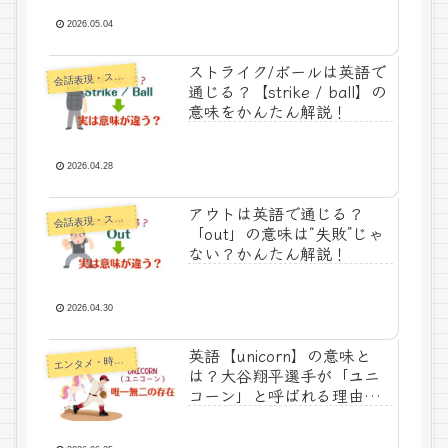
2026.05.04
ストライク/ボールは英語で
話表現・スラング・ことわざ
会
通じる？【strike / ball】の
意味をかんたん解説！
2026.04.28
アウトは英語で通じる？
話表現・スラング・ことわざ
会
「out」の意味は“失敗”じゃ
ない？かんたん解説！
2026.04.30
英語【unicorn】の意味と
エ
ンタメ・時事ネタ
は？大谷翔平選手が「ユニ
コーン」と呼ばれる理由を
かんたん解説！