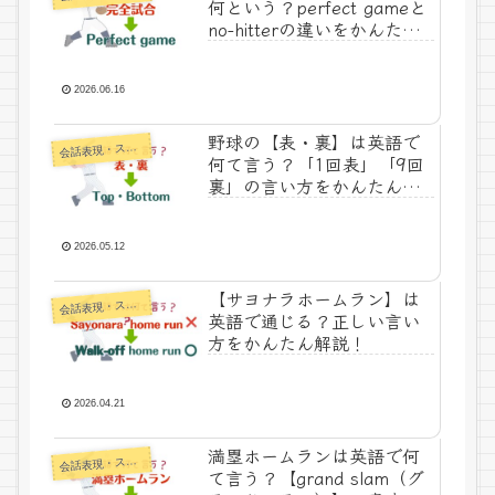
何という？perfect gameと
no-hitterの違いをかんたん
解説！
2026.06.16
野球の【表・裏】は英語で
話表現・スラング・ことわざ
会
何て言う？「1回表」「9回
裏」の言い方をかんたん解
説！
2026.05.12
【サヨナラホームラン】は
話表現・スラング・ことわざ
会
英語で通じる？正しい言い
方をかんたん解説！
2026.04.21
満塁ホームランは英語で何
話表現・スラング・ことわざ
会
て言う？【grand slam（グ