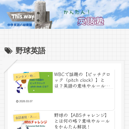
野球英語
WBCで話題の【ピッチクロ
エ
ンタメ・時事ネタ
ック（pitch clock）】と
は？英語の意味やルールを
やさしく解説
2026.03.07
野球の【ABSチャレンジ】
話表現・スラング・ことわざ
会
とは何の略？意味やルール
をかんたん解説！