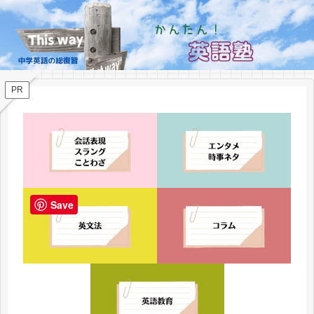
PR
Save