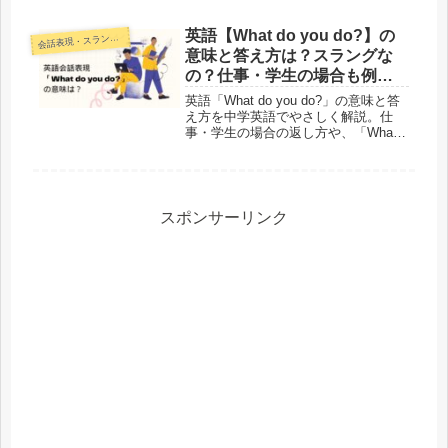
心者にもわかりやすく説明します。
英語【What do you do?】の
話表現・スラング・ことわざ
会
意味と答え方は？スラングな
の？仕事・学生の場合も例文
で解説！
英語「What do you do?」の意味と答
え方を中学英語でやさしく解説。仕
事・学生の場合の返し方や、「What
do you do for a living?」「for fun」と
の違いも例文付きで紹介します。
スポンサーリンク