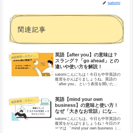
satomi
関連記事
英語【after you】の意味は？
話表現・スラング・ことわざ
会
スラング？「go ahead」との
違いや使い方を解説！
satomiこんにちは！今日も中学英語の
復習をがんばりましょうね。英語の
「after you」 という表現を聞いたこ
とがありますか？直訳すると「あなた
のあとに」なのに、なぜ「お先にどう
ぞ」という意味になるのか？ここが最
英語【mind your own
話表現・スラング・ことわざ
会
初の“引っかかりポイ...
business】の意味と使い方！
なぜ「大きなお世話」にな
る？MYOB・NOYBも解説
satomiこんにちは。今日も中学英語の
復習をがんばりましょうね！今日のテ
ーマは 「mind your own business（マ
インド ユア オウン ビジネス）」 と