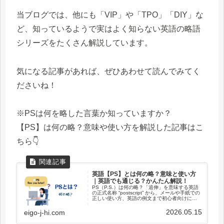
当ブログでは、他にも「VIP」や「TPO」「DIY」な
ど、知っているようで実はよく知らない英語の略語
シリーズをたくさん解説しています。
気になる記事があれば、ぜひあわせて読んでみてく
ださいね！
※PSは何を略した言葉か知っていますか？
【PS】は何の略？意味や使い方を解説した記事はこ
ちら👇
英語【PS】とは何の略？意味と使い方
｜英語でも通じる？かんたん解説！
PS（P.S.）は何の略？「追伸」を意味する英語
の正式名称 “postscript” から、メールや手紙での
正しい使い方、英語の例文まで初心者向けにわ
かりやすく解説！ゲーム機じゃない「PS」の意
味を知って、英語のやり直しを楽しみましょ
2026.05.15
eigo-j-hi.com
う。