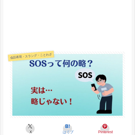
会話表現・スラング・ことわざ
X
はてブ
Pinterest