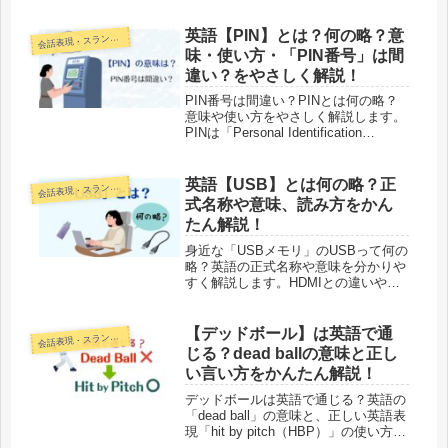
いう英語表現です。直訳すると「自分
のことを気にしろ」ですが、「大きな
英語【PIN】とは？何の略？意
話表現・スラング・ことわざ
会
お...
味・使い方・「PIN番号」は間
違い？をやさしく解説！
PIN番号は間違い？PINとは何の略？
意味や使い方をやさしく解説します。
PINは「Personal Identification
Number」の略で、暗証番号という意
味です。英語でも通じる使い方を例文
つきで紹介します。
英語【USB】とは何の略？正
話表現・スラング・ことわざ
会
式名称や意味、読み方をかん
たん解説！
身近な「USBメモリ」のUSBって何の
略？英語の正式名称や意味を分かりや
すく解説します。HDMIとの違いや、
日常で役立つ英語の豆知識もスッキリ
整理！身近なIT用語から英語をやり直
したい大人必見の内容です。
【デッドボール】は英語で通
話表現・スラング・ことわざ
会
じる？dead ballの意味と正し
い言い方をかんたん解説！
デッドボールは英語で通じる？英語の
「dead ball」の意味と、正しい英語表
現「hit by pitch（HBP）」の使い方を
かんたんに解説します。例文つきで初