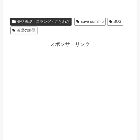
会話表現・スラング・ことわざ
save our ship
SOS
英語の略語
スポンサーリンク