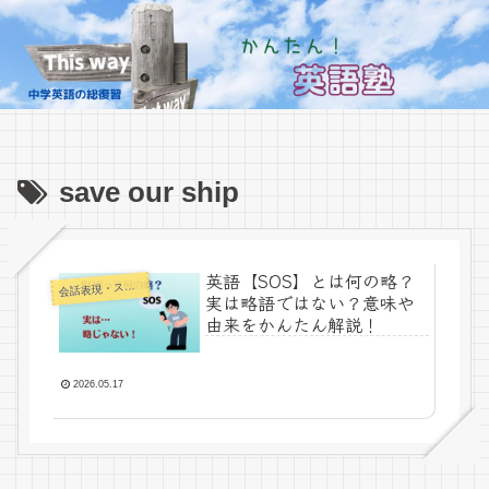
save our ship
英語【SOS】とは何の略？
話表現・スラング・ことわざ
会
実は略語ではない？意味や
由来をかんたん解説！
2026.05.17