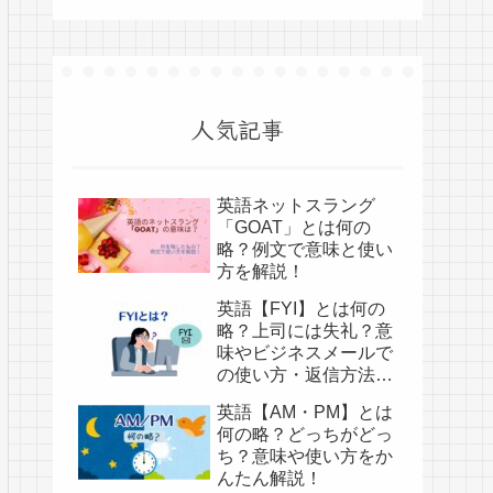
人気記事
英語ネットスラング
「GOAT」とは何の
略？例文で意味と使い
方を解説！
英語【FYI】とは何の
略？上司には失礼？意
味やビジネスメールで
の使い方・返信方法を
かんたん解説！
英語【AM・PM】とは
何の略？どっちがどっ
ち？意味や使い方をか
んたん解説！