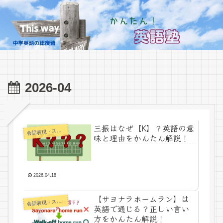
2026-04
三振はなぜ【K】？英語の意
話表現・スラング・ことわざ
会
味と理由をかんたん解説！
2026.04.18
【サヨナラホームラン】は
話表現・スラング・ことわざ
会
英語で通じる？正しい言い
方をかんたん解説！