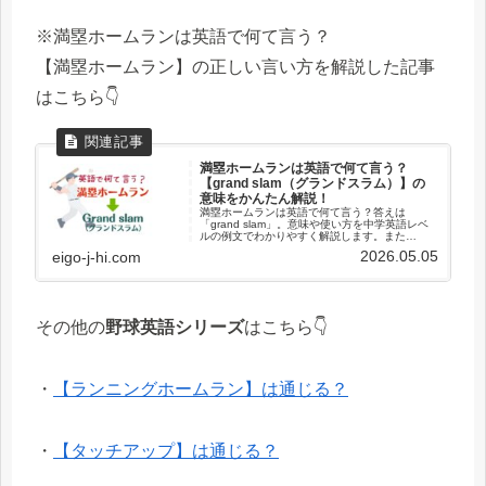
※満塁ホームランは英語で何て言う？
【満塁ホームラン】の正しい言い方を解説した記事
はこちら👇
満塁ホームランは英語で何て言う？
【grand slam（グランドスラム）】の
意味をかんたん解説！
満塁ホームランは英語で何て言う？答えは
「grand slam」。意味や使い方を中学英語レベ
ルの例文でわかりやすく解説します。また
「bases loaded」との違いや他のスポーツでの
2026.05.05
eigo-j-hi.com
使い方、「grand slam」という言葉の由来も紹
介。
その他の
野球英語シリーズ
はこちら👇
・
【ランニングホームラン】は通じる？
・
【タッチアップ】は通じる？