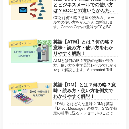
会
シンプルな表現が満載です！
とビジネスメールでの使い方
は？BCCとの違いもかんたん
解説！
CCとは何の略？意味や読み方、メー
ルでの使い方をかんたんに解説しま
す。Carbon Copyの意味やCCとBCC
の違い、英語で通じるのかも中学英語
レベルでわかりやすく紹介！
英語【ATM】とは？何の略？
話表現・スラング・ことわざ
会
意味・読み方・使い方をわか
りやすく解説！
ATMとは何の略？英語の意味や読み
方、使い方を中学英語レベルでわかり
やすく解説します。Automated Teller
Machineの意味や例文、英語で通じる
のか、スラングの意味までやさしく紹
介します。
英語【DM】とは？何の略？意
話表現・スラング・ことわざ
会
味・読み方・使い方を例文で
わかりやすく解説！
「DM」とはどんな意味？DMは英語
「Direct Message」の略で、SNSで特
定の相手に送るメッセージのことで
す。この記事ではDMの意味、何の略
か、読み方、使い方を中学英語レベル
の例文とともにわかりやすく解説しま