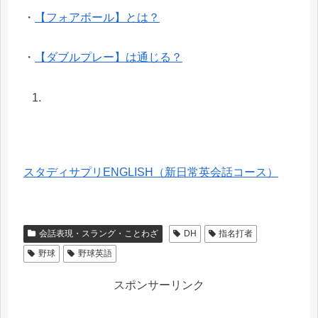
・
【フォアボール】とは？
・
【ダブルプレー】は通じる？
スタディサプリENGLISH（新日常英会話コース）
会話表現・スラング・ことわざ
DH
指名打者
野球
野球英語
スポンサーリンク