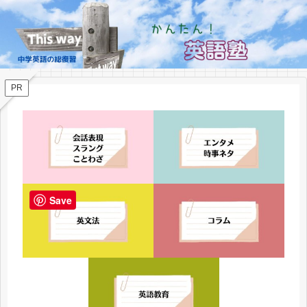
PR
Save