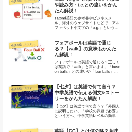
会
や読み方・i.e.との違いをかん
たん解説！
satomi英語の参考書やビジネスメー
ル、海外のウェブサイトなどで、アル
ファベット小文字の「e.g.」という表
記を見かけたことはありませんか。何
かの略語みたいだけど、正しい意味や
読み方、具体的な使い方まではよく分
フォアボールは英語で通じ
話表現・スラング・ことわざ
会
からないという方も多いのでは...
る？【walk】の意味もかんた
ん解説！
フォアボールは英語で通じる？正しく
は英語で「walk」と言います。「base
on balls」との違いや「four balls」は
通じるのかについても例文つきでわか
りやすく解説します。初心者でもすぐ
使える野球英語をやさしく学べます。
【七夕】は英語で何て言う？
話表現・スラング・ことわざ
会
中学英語で伝える例文&ストー
リーをかんたん解説！
【七夕】は英語で何て言う？「外国人
に説明したい」「学校の課題で必要」
という方へ、中学英語レベルの簡単な
例文でストーリーをわかりやすく解
説！短冊や天の川、笹などの重要キー
ワードも一覧でご紹介。今すぐ使える
英語【CC】とは何の略？意味
話表現・スラング・ことわざ