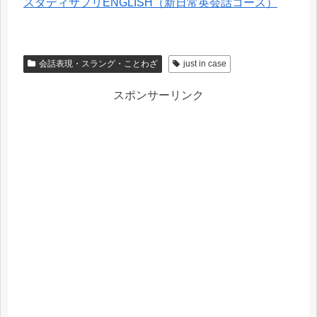
スタディサプリENGLISH（新日常英会話コース）
会話表現・スラング・ことわざ
just in case
スポンサーリンク