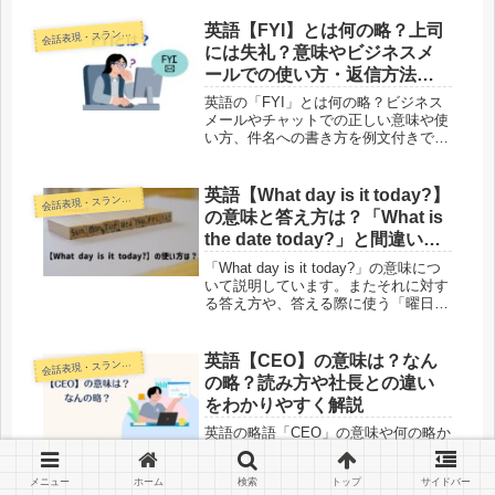
使い方を中学英語レベルでわかりやす
く解説します。
英語【FYI】とは何の略？上司
話表現・スラング・ことわざ
会
には失礼？意味やビジネスメ
ールでの使い方・返信方法を
かんたん解説！
英語の「FYI」とは何の略？ビジネス
メールやチャットでの正しい意味や使
い方、件名への書き方を例文付きで解
説！送られてきたときの返信の要否
や、上司に使うと失礼になるのかな
ど、気になる疑問をかんたん解説しま
英語【What day is it today?】
話表現・スラング・ことわざ
会
す！
の意味と答え方は？「What is
the date today?」と間違いや
すい？-Lesson5
「What day is it today?」の意味につ
いて説明しています。またそれに対す
る答え方や、答える際に使う「曜日」
を、英語ではどのように言うのかも注
意点と一緒にわかりやすくまとめまし
た。間違いやすい「What is the date
英語【CEO】の意味は？なん
話表現・スラング・ことわざ
会
today?」との違いについても解説して
の略？読み方や社長との違い
います。
をわかりやすく解説
英語の略語「CEO」の意味や何の略か
をわかりやすく解説します。CEOの読
み方、Chief Executive Officerの意
メニュー
ホーム
検索
トップ
サイドバー
味、社長との違い、COOとの関係、