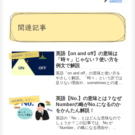
satomi
関連記事
英語【on and off】の意味は
話表現・スラング・ことわざ
会
「時々」じゃない？使い方を
例文で解説
英語「on and off」の意味と使い方を
やさしく解説。「時々」という訳では
足りない理由や、sometimesとの違
い、言い換え表現を例文付きで紹介し
ます。
英語【No.】の意味とは？なぜ
話表現・スラング・ことわざ
会
Numberの略がNo.になるのか
をかんたん解説！
英語の「No.」とはどんな意味なので
しょうか？この記事では、No.が
「Number」の略になる理由や、
No（いいえ）との違い、#との違い、