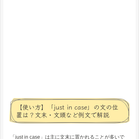
【使い方】「just in case」の文の位
置は？文末・文頭など例文で解説
「just in case」は主に文末に置かれることが多いで