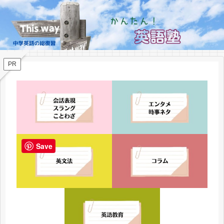
PR
Save