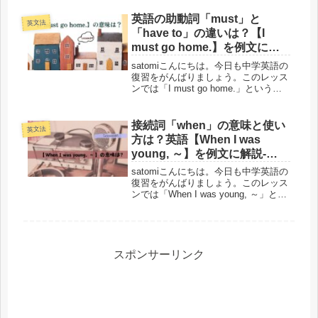
つです。「どっちも “〜できる” じゃ
ないの？」「過去とか未来はどう使い
英語の助動詞「must」と
英文法
分けるの？」と...
「have to」の違いは？【I
must go home.】を例文に意
味と使い方を解説-Lesson39
satomiこんにちは。今日も中学英語の
復習をがんばりましょう。このレッス
ンでは「I must go home.」という英
語の例文を使って、助動詞「must」
の意味と使い方について学んでいきま
す。よく同じような意味で使う「have
接続詞「when」の意味と使い
英文法
to」と...
方は？英語【When I was
young, ～】を例文に解説-
Lesson46
satomiこんにちは。今日も中学英語の
復習をがんばりましょう。このレッス
ンでは「When I was young, ～」とい
う英語を例文に、接続詞の「when」
の意味と使い方について説明していき
ます。Lesson18 で勉強した「when...
スポンサーリンク