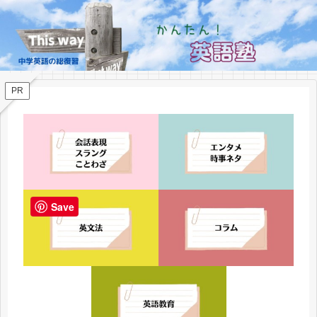
PR
Save