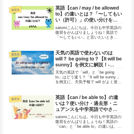
る単語です。さらに、似た表現として
「rent」もあり、「どれを使えばいい
英語【can / may / be allowed
英文法
の？」と迷ってしまう...
to】の違いとは？「〜してもい
い（許可）」の使い分けを例
文で解説
satomiこんにちは。今日も中学英語の
復習をがんばりましょうね！英語で
「〜してもいい」と言いたいとき
「can / may / be allowed to」のどれ
を使えばいいのでしょうか？学校では
「can＝できる」「may＝〜してもい
天気の英語で使わないのは
英文法
い」と...
will？ be going to？【It will be
sunny】を例文に解説！-
Lesson38
天気の英語で「will」と「be going
to」はどう違う？「It will be sunny.」
を例文に、天気予報で will がよく使わ
れる理由を中学英語レベルでやさしく
解説します。
英語【can / be able to】の違
英文法
いは？使い分け・過去形・ニ
ュアンスを中学英語でやさし
く解説！
satomiこんにちは。今日も中学英語の
復習をがんばりましょうね！英語の
「can」と「be able to」の違いは、中
学英語でつまずきやすいポイントの一