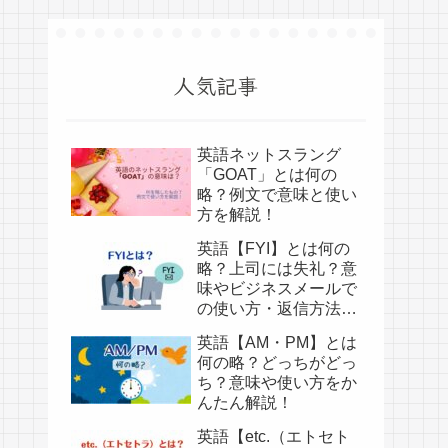
人気記事
英語ネットスラング
「GOAT」とは何の
略？例文で意味と使い
方を解説！
英語【FYI】とは何の
略？上司には失礼？意
味やビジネスメールで
の使い方・返信方法を
かんたん解説！
英語【AM・PM】とは
何の略？どっちがどっ
ち？意味や使い方をか
んたん解説！
英語【etc.（エトセト