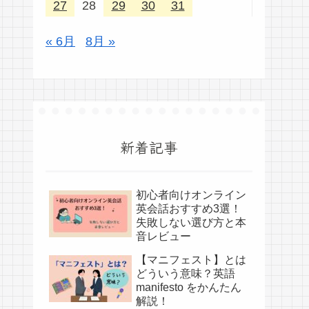
27
28
29
30
31
« 6月
8月 »
新着記事
初心者向けオンライン
英会話おすすめ3選！
失敗しない選び方と本
音レビュー
【マニフェスト】とは
どういう意味？英語
manifesto をかんたん
解説！