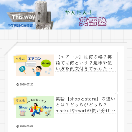
【エアコン】は何の略？英
コラム
語では何という？意味や使
い方を例文付きでかんたん
解説！
2026.07.20
英語【shopとstore】の違い
英文法
とは？どっちがどっち？
marketやmartの使い分けも
かんたん解説！
2026.06.02