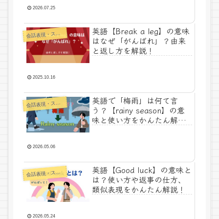
2026.07.25
英語【Break a leg】の意味
話表現・スラング・ことわざ
会
はなぜ「がんばれ」？由来
と返し方を解説！
2025.10.16
英語で「梅雨」は何て言
話表現・スラング・ことわざ
会
う？【rainy season】の意
味と使い方をかんたん解
説！
2026.05.06
英語【Good luck】の意味と
話表現・スラング・ことわざ
会
は？使い方や返事の仕方、
類似表現をかんたん解説！
2026.05.24