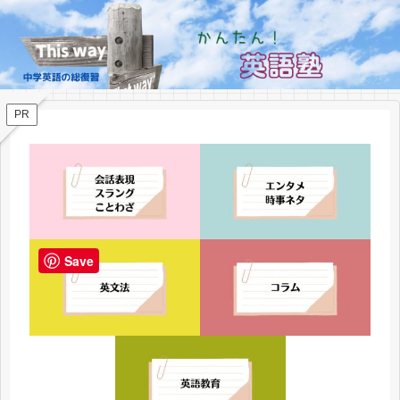
PR
Save