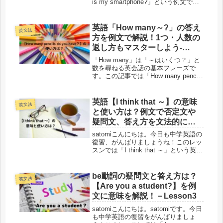
is my smartphone?」という例文で、
Lesson13
疑問詞「where」を使って場所を聞く
練習をしてみましょう。また「Where
is」と「Where are」の...
英語「How many～?」の答え
英文法
方を例文で解説！1つ・人数の
返し方もマスターしよう-
Lesson9
「How many」は「～はいくつ？」と
数を尋ねる英会話の基本フレーズで
す。この記事では「How many pencils
do you have?」を例文に意味や答え方
をやさしく解説。何個あるかを英語で
自然に伝える方法をまとめました。
英語【I think that ～】の意味
英文法
と使い方は？例文で否定文や
疑問文、答え方を文法的に解
説-Lesson42
satomiこんにちは。今日も中学英語の
復習、がんばりましょうね！このレッ
スンでは「I think that ～」という英語
の表現について、例文といっしょに意
味や使い方を文法的に説明をします。
疑問文や答え方、否定文の作り方など
be動詞の疑問文と答え方は？
英文法
も徹底解説して...
【Are you a student?】を例
文に意味を解説！－Lesson3
satomiこんにちは。satomiです。今日
も中学英語の復習をがんばりましょ