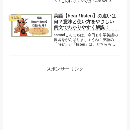
う！このレッスンでは「Are you a
student?」という英語の例文を使い、
be動詞を含む文の意味や使い方を解説
します。疑問文の作り方やそれに対す
英語【hear / listen】の違いは
英文法
る答え方...
何？意味と使い方をやさしい
例文でわかりやすく解説！
satomiこんにちは。今日も中学英語の
復習をがんばりましょうね！英語の
「hear」と「listen」は、どちらも日
本語では「聞く」と訳されるため、英
語学習者もよく混乱する表現です。し
かし実は 「自然に聞こえる
（hear）」 と 「注意して...
スポンサーリンク