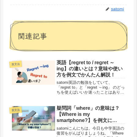
satomi
関連記事
英語【regret to / regret ～
英文法
ing】の違いとは？意味や使い
方を例文でかんたん解説！
satomi英語の勉強をしていて、
「regret to」と「regret ～ing」 のどっ
ちを使えばいいか迷ったことはありま
せんか？また英文メールで「regret to
inform you...」という表現を見たけれ
ど、どういう意味なの...
疑問詞「where」の意味は？
英文法
【Where is my
smartphone?】を例文に
「Where is」と「Where are」
satomiこんにちは。今日も中学英語の
の違いや答え方を解説-
復習をがんばりましょうね。「Where