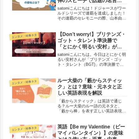
伸のスピーチで話題の名言を
文法から解説！
satomiこんにちは！ドジャースがワー
ルドシリーズで連覇を達成しました！
その連覇のセレモニーの際、山本由伸
投手が壇上で叫んだ一言――「Losing
isn’t an option!」この短い英語フレー
ズがSNSやニュースで大きな話題にな
【Don’t worry!】ブリテンズ・
エンタメ・時事ネタ
り...
ゴット・タレント準決勝で
「とにかく明るい安村」が使
った英語を解説！
satomiこんにちは。今日はとにかく明
るい安村さんが「ブリテンズ・ゴッ
ト・タレント（BGT)」の準決勝で使
った英語について解説します。ネット
ニュースで見ました！安村さんが
「I'm wearing」と言うと観客や審査員
ルー大柴の「藪からスティッ
エンタメ・時事ネタ
が「pants!」と叫...
ク」とは？意味・元ネタと正
しい英語表現を解説
「藪からスティック」は英語で通じ
る？ルー大柴のルー語の元ネタと、
「藪から棒」を表す正しい英語表現を
中学英語レベルでわかりやすく解説し
ます。
英語【Be my Valentine（ビー
エンタメ・時事ネタ
マイ バレンタイン）】の意味