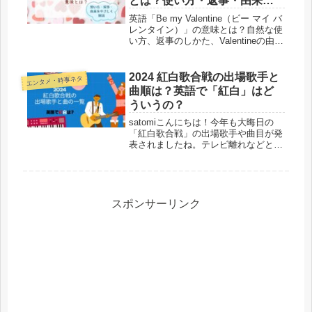
とは？使い方・返事・由来を
やさしく解説
英語「Be my Valentine（ビー マイ バ
レンタイン）」の意味とは？自然な使
い方、返事のしかた、Valentineの由来
まで中学英語レベルでやさしく解説し
ます。
2024 紅白歌合戦の出場歌手と
エンタメ・時事ネタ
曲順は？英語で「紅白」はど
ういうの？
satomiこんにちは！今年も大晦日の
「紅白歌合戦」の出場歌手や曲目が発
表されましたね。テレビ離れなどと言
われていますが、それでも紅白を楽し
みにしている人は日本中にたくさんい
ます。この記事では紅白を見ながら歌
手や曲名をチェックできるよう、曲...
スポンサーリンク