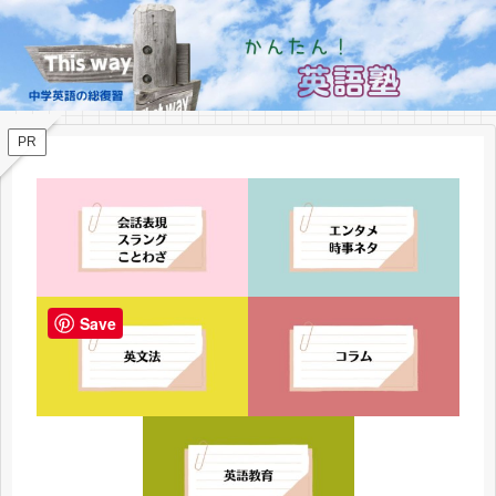
PR
Save