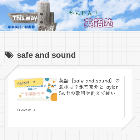
safe and sound
英語【safe and sound】の
話表現・スラング・ことわざ
会
意味は？氷室京介とTaylor
Swiftの歌詞や例文で使い方
を解説
2025.06.14