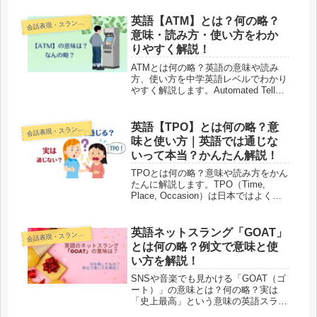
ても人気ですが、どういう意味になる
のかにも触れているのでチェックして
英語【ATM】とは？何の略？
話表現・スラング・ことわざ
会
みてください！
意味・読み方・使い方をわか
りやすく解説！
ATMとは何の略？英語の意味や読み
方、使い方を中学英語レベルでわかり
やすく解説します。Automated Teller
Machineの意味や例文、英語で通じる
のか、スラングの意味までやさしく紹
介します。
英語【TPO】とは何の略？意
話表現・スラング・ことわざ
会
味と使い方｜英語では通じな
いって本当？かんたん解説！
TPOとは何の略？意味や読み方をかん
たんに解説します。TPO（Time,
Place, Occasion）は日本ではよく使
われますが、英語ではそのままでは通
じません。英語での自然な言い方も例
文付きでかんたんに紹介します。
英語ネットスラング「GOAT」
話表現・スラング・ことわざ
会
とは何の略？例文で意味と使
い方を解説！
SNSや音楽でも見かける「GOAT（ゴ
ート）」の意味とは？何の略？実は
「史上最高」という意味の英語スラン
グなんです！例文で使い方や