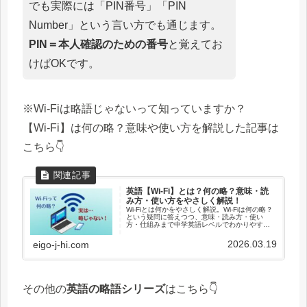
でも実際には「PIN番号」「PIN
Number」という言い方でも通じます。
PIN＝本人確認のための番号
と覚えてお
けばOKです。
※Wi-Fiは略語じゃないって知っていますか？
【Wi-Fi】は何の略？意味や使い方を解説した記事は
こちら👇
英語【Wi-Fi】とは？何の略？意味・読
み方・使い方をやさしく解説！
Wi-Fiとは何かをやさしく解説。Wi-Fiは何の略？
という疑問に答えつつ、意味・読み方・使い
方・仕組みまで中学英語レベルでわかりやすく
説明します。実は略語ではないという意外なポ
イントも紹介します。
2026.03.19
eigo-j-hi.com
その他の
英語の略語シリーズ
はこちら👇