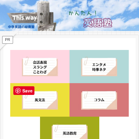
PR
Save