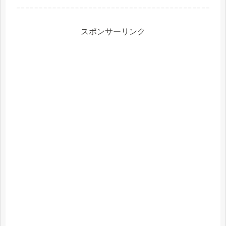
「goated」の意味もわかりやすく解
説！
スポンサーリンク