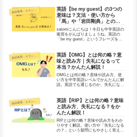
英語【be my guest】の3つの
話表現・スラング・ことわざ
会
意味は？文法・使い方から
「馬」や「岩田剛典」との関
係も解説！
satomiこんにちは！今日も中学英語の
復習をがんばりましょうね。英語の
「be my guest」というフレーズを聞
いたことがありますか？「どうぞご自
由に」「遠慮しないで」などという意
味で使われる表現ですが、なぜそのよ
英語【OMG】とは何の略？意
話表現・スラング・ことわざ
会
うな意味になるのでしょ...
味と読み方｜失礼になるって
本当？かんたん解説！
OMGとは何の略？意味や読み方、使
い方を中学英語レベルでかんたんに解
説。英語でも通じるのか、失礼になる
場合があるのかもわかりやすく紹介し
ます。
英語【RIP】とは何の略？意味
話表現・スラング・ことわざ
会
と読み方、失礼になる？をか
んたん解説！
RIPとは何の略？意味や読み方をわか
りやすく解説。使い方や「失礼になる
の？」という疑問にもやさしく答えま
す。また最近ではネットスラングとし