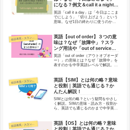
になる？例文＆call it a nightと
の違い
英語「call it a day」は「今日はここま
でにしよう」「切り上げよう」という
意味。なぜ1日の終わりに使うのかを
文法からやさしく解説します。例文付
きで「call it a night」との違いや言い
換え表現も紹介。
英語【out of order】３つの意
話表現・スラング・ことわざ
会
味は？なぜ「故障中」？スラ
ング用法や「out of service」
との違いも解説
英語「out of order（アウトオブオーダ
ー）」の意味とは？なぜ「故障中」を
表すのかを中学英語レベルで解説。ス
ラング的な使い方や「out of service」
「broken」との違いもわかりやすく説
明します。
英語【SIM】とは何の略？意味
話表現・スラング・ことわざ
会
と役割｜英語でも通じる？か
んたん解説！
SIMとは何の略？という疑問をやさし
く解説。SIMの意味・読み方・役割か
ら、英語でも通じるのかまで中学英語
レベルでかんたんに説明します。スマ
ホ初心者でも一発で理解できる内容で
す。
英語【OS】とは何の略？意味
話表現・スラング・ことわざ
会
と役割｜英語でも通じる？か