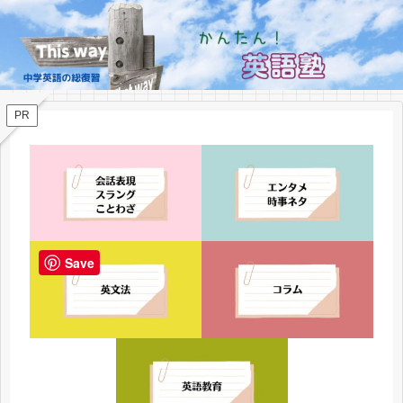
PR
Save