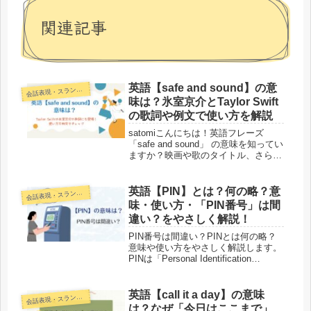
関連記事
英語【safe and sound】の意
話表現・スラング・ことわざ
会
味は？氷室京介とTaylor Swift
の歌詞や例文で使い方を解説
satomiこんにちは！英語フレーズ
「safe and sound」 の意味を知ってい
ますか？映画や歌のタイトル、さらに
日常会話でもよく使われる表現です
が、直訳すると「安全と音」になって
しまい不思議ですよね。実際には「無
英語【PIN】とは？何の略？意
話表現・スラング・ことわざ
会
事に」「安全に」な...
味・使い方・「PIN番号」は間
違い？をやさしく解説！
PIN番号は間違い？PINとは何の略？
意味や使い方をやさしく解説します。
PINは「Personal Identification
Number」の略で、暗証番号という意
味です。英語でも通じる使い方を例文
つきで紹介します。
英語【call it a day】の意味
話表現・スラング・ことわざ
会
は？なぜ「今日はここまで」