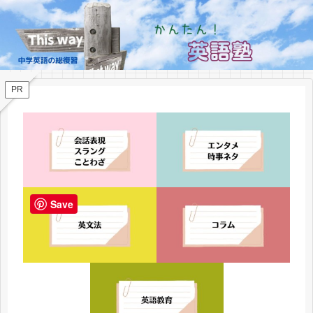
PR
Save