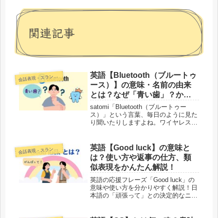
関連記事
英語【Bluetooth（ブルートゥ
話表現・スラング・ことわざ
会
ース）】の意味・名前の由来
とは？なぜ「青い歯」？かん
たん解説！
satomi「Bluetooth（ブルートゥー
ス）」という言葉、毎日のように見た
り聞いたりしますよね。ワイヤレスイ
ヤホンをスマホにつなぐときや、パソ
コンのキーボードを接続するときな
ど、日常のいろいろな場面で使われて
英語【Good luck】の意味と
話表現・スラング・ことわざ
会
います。それほど身近な言葉...
は？使い方や返事の仕方、類
似表現をかんたん解説！
英語の応援フレーズ「Good luck」の
意味や使い方を分かりやすく解説！日
本語の「頑張って」との決定的なニュ
アンスの違いや、失礼にならない使い
方、言われたときの定番の返事まで。