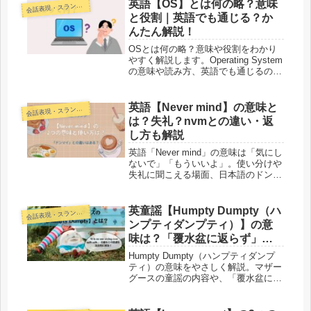
大人の英語やり直しに役立つ情報を紹
英語【OS】とは何の略？意味
話表現・スラング・ことわざ
会
介します。
と役割｜英語でも通じる？か
んたん解説！
OSとは何の略？意味や役割をわかり
やすく解説します。Operating System
の意味や読み方、英語でも通じるのか
を例文つきで紹介。スマホやパソコン
でよく見るOSをかんたんに理解でき
ます。
英語【Never mind】の意味と
話表現・スラング・ことわざ
会
は？失礼？nvmとの違い・返
し方も解説
英語「Never mind」の意味は「気にし
ないで」「もういいよ」。使い分けや
失礼に聞こえる場面、日本語のドンマ
イとの違い、ネットスラング「nvm」
の意味・返し方まで中学英語でわかり
やすく解説します。
英童謡【Humpty Dumpty（ハ
話表現・スラング・ことわざ
会
ンプティダンプティ）】の意
味は？「覆水盆に返らず」と
の関係もやさしく解説
Humpty Dumpty（ハンプティダンプ
ティ）の意味をやさしく解説。マザー
グースの童謡の内容や、「覆水盆に返
らず」「It is no use crying over spilt
milk.」との関係を、中学英語レベルで