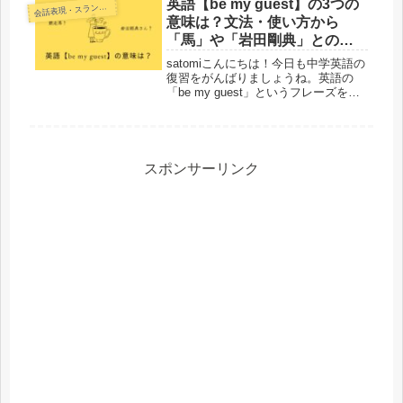
分かりやすく紹介します。
英語【be my guest】の3つの
話表現・スラング・ことわざ
会
意味は？文法・使い方から
「馬」や「岩田剛典」との関
係も解説！
satomiこんにちは！今日も中学英語の
復習をがんばりましょうね。英語の
「be my guest」というフレーズを聞
いたことがありますか？「どうぞご自
由に」「遠慮しないで」などという意
味で使われる表現ですが、なぜそのよ
うな意味になるのでしょ...
スポンサーリンク