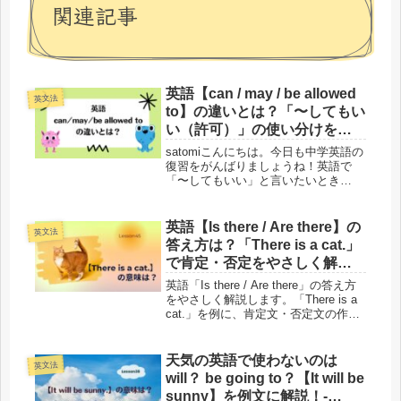
関連記事
英語【can / may / be allowed
英文法
to】の違いとは？「〜してもい
い（許可）」の使い分けを例
文で解説
satomiこんにちは。今日も中学英語の
復習をがんばりましょうね！英語で
「〜してもいい」と言いたいとき
「can / may / be allowed to」のどれ
を使えばいいのでしょうか？学校では
「can＝できる」「may＝〜してもい
英語【Is there / Are there】の
英文法
い」と...
答え方は？「There is a cat.」
で肯定・否定をやさしく解説-
Lesson45
英語「Is there / Are there」の答え方
をやさしく解説します。「There is a
cat.」を例に、肯定文・否定文の作り
方や there is / there are の基本の意
味、過去形・短縮形まで中学英語レベ
ルで確認できます。
天気の英語で使わないのは
英文法
will？ be going to？【It will be
sunny】を例文に解説！-