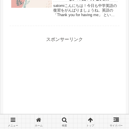
例文で解説！
satomiこんにちは！今日も中学英語の
復習をがんばりましょうね。英語の
「Thank you for having me」 という
フレーズを耳にしたことがあります
か？実は、招待や歓迎を受けたときに
とてもよく使われる表現なんです。
「サンキュ...
スポンサーリンク
メニュー
ホーム
検索
トップ
サイドバー