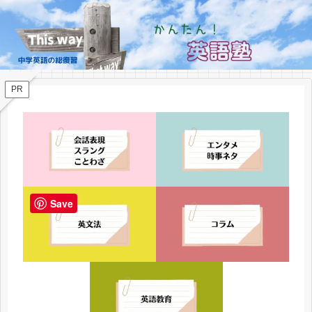
PR
Save