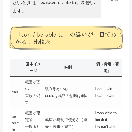
satomi
たいときは「was/were able to」を使い
ます。
「can / be able to」の違いが一目でわ
かる！比較表
基本イメ
例（肯定・否
時制
ージ
定）
範囲が広
い
現在形が中心
I can swim.
can
普段の能
couldは成功の意味は弱い
I can’t swim.
力
範囲が限
I was able to
be
定的
幅広い時制で使える（過
finish it.
able
一度限り
去・未来・完了）
I wasn’t able
to