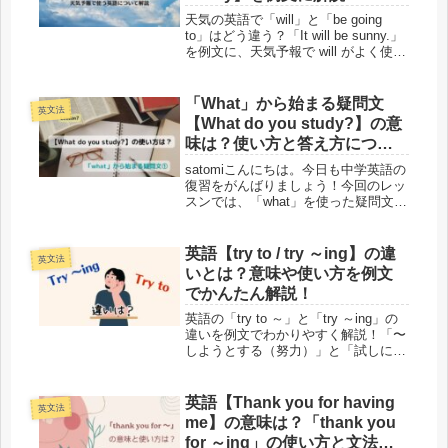
Lesson38
天気の英語で「will」と「be going
to」はどう違う？「It will be sunny.」
を例文に、天気予報で will がよく使わ
れる理由を中学英語レベルでやさしく
解説します。
「What」から始まる疑問文
英文法
【What do you study?】の意
味は？使い方と答え方につい
て解説！－Lesson7
satomiこんにちは。今日も中学英語の
復習をがんばりましょう！今回のレッ
スンでは、「what」を使った疑問文
「What do you study?」の意味と使い
方について説明します。また「What
do you study?」と聞かれた時...
英語【try to / try ～ing】の違
英文法
いとは？意味や使い方を例文
でかんたん解説！
英語の「try to ～」と「try ～ing」の
違いを例文でわかりやすく解説！「〜
しようとする（努力）」と「試しに〜
してみる（実験）」のニュアンスの違
いを、一覧表とシンプルな覚え方でス
ッキリ解決。中学英語のやり直しに最
英語【Thank you for having
英文法
適です！
me】の意味は？「thank you
for ～ing」の使い方と文法を