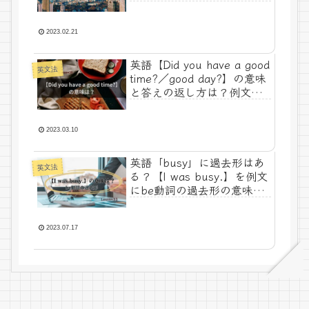
｜Lesson28
2023.02.21
英語【Did you have a good
英文法
time?／good day?】の意味
と答えの返し方は？例文で
解説！-Lesson29
2023.03.10
英語「busy」に過去形はあ
英文法
る？【I was busy.】を例文
にbe動詞の過去形の意味と
使い方を解説-Lesson33
2023.07.17