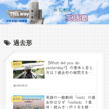
過去形
【What did you do
英文法
yesterday?】の意味と答え
方は？過去形の疑問文をか
んたん解説！-Lesson32
2023.05.21
英語の一般動詞「visit」の過
英文法
去形はなぜ「visited」？意
味・読み方・作り方を解説