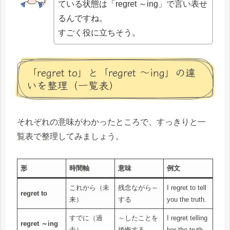
ている状態は「regret ～ing」で言い表せ
るんですね。
すごく役に立ちそう。
「regret to」と「regret ～ing」の違
いを整理（一覧表）
それぞれの意味がわかったところで、すっきりと一
覧表で整理してみましょう。
形
時間軸
意味
例文
これから（未
残念ながら～
I regret to tell
regret to
来）
する
you the truth.
すでに（過
～したことを
I regret telling
regret ～ing
去）
後悔する
her the truth.