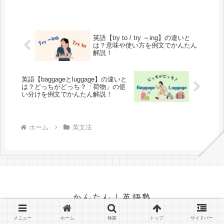
英語【try to / try ～ing】の違いと
は？意味や使い方を例文でかんたん
解説！
英語【baggageとluggage】の違いと
は？どっちがどっち？「荷物」の使
い分けを例文でかんたん解説！
ホーム
英文法
かんたん！英語塾
メニュー
ホーム
検索
トップ
サイドバー
© 2022 かんたん！英語塾.