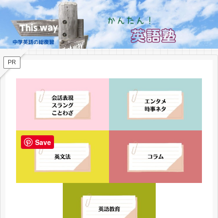
PR
Save