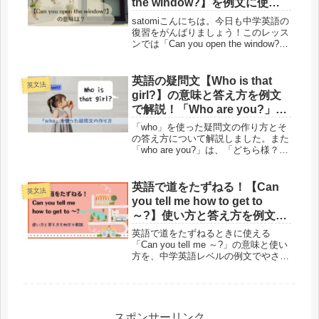
the window?】を例文に使い
方を解説-Lesson24
satomiこんにちは。今日も中学英語の
復習をがんばりましょう！このレッス
ンでは「Can you open the window?」
という英語の例文を使い、「can you
～」の意味と答えの返し方について見
ていきます。Lesson22で「...
英語の疑問文【Who is that
英文法
girl?】の意味と答え方を例文
で解説！「Who are you?」は
失礼？-Lesson17
「who」を使った疑問文の作り方とそ
の答え方について解説しました。また
「who are you?」は、「どちら様？」
という意味でつい使ってしまいそうで
すが、実はかなり失礼な表現です。そ
こで、その代替表現として3つの例文
英語で道をたずねる！【Can
英文法
を挙げています。
you tell me how to get to
～?】使い方と答え方を例文で
解説
英語で道をたずねるときに使える
「Can you tell me ～?」の意味と使い
方を、中学英語レベルの例文でやさし
く解説。Could you tell meとの違いや
道案内の基本表現も紹介します。
スポンサーリンク