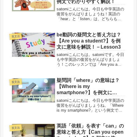
例文でわかりやすく解説！
satomiこんにちは。今日も中学英語の
復習をがんばりましょうね！英語の
「hear」と「listen」は、どちらも日
本語では「聞く」と訳されるため、英
語学習者もよく混乱する表現です。し
かし実は 「自然に聞こえる
be動詞の疑問文と答え方は？
英文法
（hear）」 と 「注意して...
【Are you a student?】を例
文に意味を解説！－Lesson3
satomiこんにちは。satomiです。今日
も中学英語の復習をがんばりましょ
う！このレッスンでは「Are you a
student?」という英語の例文を使い、
be動詞を含む文の意味や使い方を解説
します。疑問文の作り方やそれに対す
疑問詞「where」の意味は？
英文法
る答え方...
【Where is my
smartphone?】を例文に
「Where is」と「Where are」
satomiこんにちは。今日も中学英語の
の違いや答え方を解説-
復習をがんばりましょうね。「Where
is my smartphone?」という例文で、
Lesson13
疑問詞「where」を使って場所を聞く
練習をしてみましょう。また「Where
is」と「Where are」の...
英語「依頼」を表す「can」の
英文法
意味と答え方【Can you open