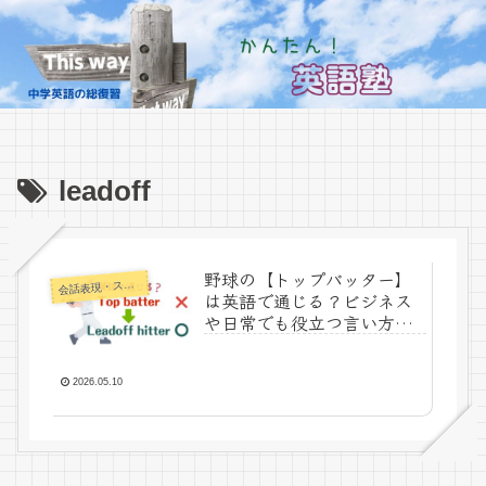
leadoff
野球の【トップバッター】
話表現・スラング・ことわざ
会
は英語で通じる？ビジネス
や日常でも役立つ言い方を
かんたん解説！
2026.05.10