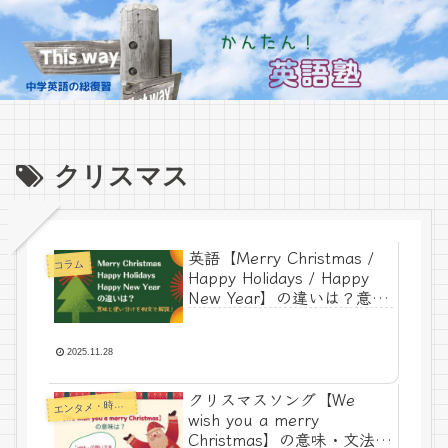
クリスマス
英語【Merry Christmas /
コラム
Happy Holidays / Happy
New Year】の違いは？意味
と使い分けを例文で解説！
2025.11.28
クリスマスソング【We
エ
ンタメ・時事ネタ
wish you a merry
Christmas】の意味・文法