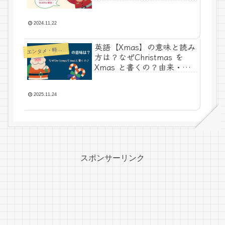
は？なぜ「wish」を使う
の？歌詞の日本語訳つき
2024.11.22
英語【Xmas】の意味と読み
エ
ンタメ・時事ネタ
方は？なぜChristmas を
Xmas と書くの？由来・発
音をやさしく解説！
2025.11.24
スポンサーリンク