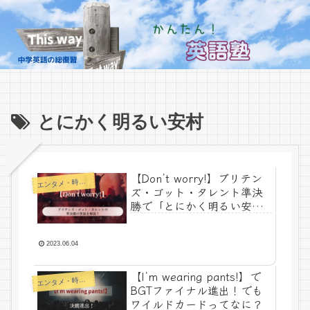
とにかく明るい安村
【Don’t worry!】ブリテン
エ
ンタメ・時事ネタ
ズ・ゴット・タレント準決
勝で「とにかく明るい安
村」が使った英語を解説！
2023.06.04
【I’m wearing pants!】で
エ
ンタメ・時事ネタ
BGTファイナル進出！でも
ワイルドカードってなに？