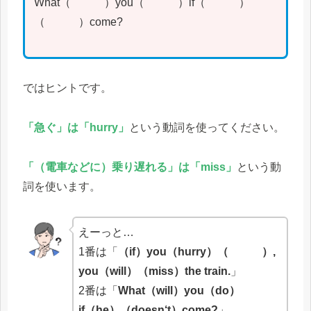
What（ ）you（ ）if（ ）
（ ）come?
ではヒントです。
「急ぐ」は「hurry」
という動詞を使ってください。
「（電車などに）乗り遅れる」は「miss」
という動
詞を使います。
えーっと…
1番は「
（if）you（hurry）（ ）,
you（will）（miss）the train.
」
2番は「
What（will）you（do）
if（he）（do
e
s
n
‘
t
）come?
」