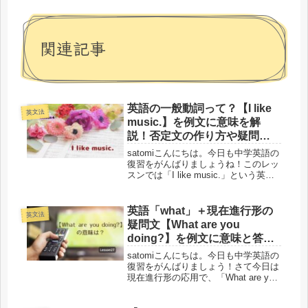
関連記事
英語の一般動詞って？【I like
英文法
music.】を例文に意味を解
説！否定文の作り方や疑問文
と答え方-Lesson4
satomiこんにちは。今日も中学英語の
復習をがんばりましょうね！このレッ
スンでは「I like music.」という英語
の例文を使って「一般動詞」について
意味と使い方説明します。今までのレ
ッスンで学んだのは「be動詞」です。
英語「what」＋現在進行形の
英文法
「一般動詞」と...
疑問文【What are you
doing?】を例文に意味と答え
方を解説-Lesson27
satomiこんにちは。今日も中学英語の
復習をがんばりましょう！さて今日は
現在進行形の応用で、「What are you
doing?」という英語の例文を使って、
その意味と答え方など文法的な説明を