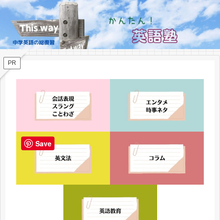
PR
Save