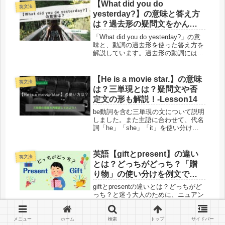
します。「What are you doin...
【What did you do
英文法
yesterday?】の意味と答え方
は？過去形の疑問文をかんた
ん解説！-Lesson32
「What did you do yesterday?」の意
味と、動詞の過去形を使った答え方を
解説しています。過去形の動詞には規
則動詞と不規則動詞があり、不規則動
詞には規則性がないので暗記しなけれ
ばなりません。また「a pair of」の使
【He is a movie star.】の意味
英文法
い方や「go」と「visit」の使い方の違
は？三単現とは？疑問文や否
いなど例文や練習問題を解きながら説
定文の形も解説！‐Lesson14
明しています。
be動詞を含む三単現の文について説明
しました。また主語に合わせて、代名
詞「he」「she」「it」を使い分ける
という考え方が身に付くような練習問
題も用意しています。
英語【giftとpresent】の違い
英文法
とは？どっちがどっち？「贈
り物」の使い分けを例文でか
んたん解説！
giftとpresentの違いとは？どっちがど
っち？と迷う大人のために、ニュアン
スや使い分けを例文付きでかんたん解
説！誕生日やクリスマスでの自然な表
現や、giftが持つ「才能」の意味、
メニュー
ホーム
検索
トップ
サイドバー