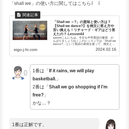
「shall we」の使い方に関してはこちら⇩ ⇩
「Shall we ～?」の意味と使い方は？
【Shall we dance?】を例文に答え方や
言い換えも！リチャード・ギアはどう答
えたの？-Lesson44
satomiこんにちは。今日も中学英語の復習、が
んばりましょうね！このレッスンでは「Shall we
dance?」という英語の表現を使って、例文とい
っしょに意味や答え方の説明をします。「Shall
2024.02.16
eigo-j-hi.com
we dance?」は人を誘う時に使う疑...
1番は「
If it rains, we will play
basketball.
」
2番は「
Shall we go shopping if I’m
free?
」
かな…？
1番は正解です。