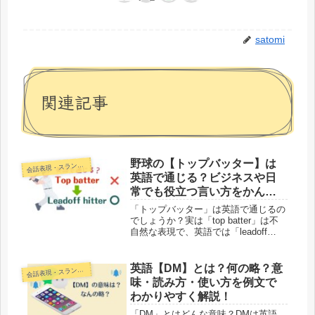
satomi
関連記事
野球の【トップバッター】は
話表現・スラング・ことわざ
会
英語で通じる？ビジネスや日
常でも役立つ言い方をかんた
ん解説！
「トップバッター」は英語で通じるの
でしょうか？実は「top batter」は不
自然な表現で、英語では「leadoff
hitter/batter」「leadoff man」などが
一般的です。その他ビジネスや日常で
のトップバッターを意味する表現も紹
英語【DM】とは？何の略？意
話表現・スラング・ことわざ
会
介しています。
味・読み方・使い方を例文で
わかりやすく解説！
「DM」とはどんな意味？DMは英語