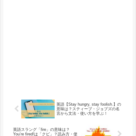
英語【Stay hungry, stay foolish.】の
意味は？スティーブ・ジョブズの名
言から文法・使い方を学ぶ！
英語スラング「fire」の意味は？
You’re fired!は「クビ」？読み方・使