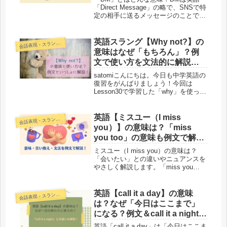
「Direct Message」の略で、SNSで特
定の相手に送るメッセージのことで
す。この記事ではDMの意味、何の略
か、読み方、使い方を中学英語レベル
の例文とともにわかりやすく解説しま
英語スラング【Why not?】の
話表現・スラング・ことわざ
会
す。
意味はなぜ「もちろん」？例
文で使い方を文法的に解説！‐
Lesson31
satomiこんにちは。今日も中学英語の
復習をがんばりましょう！今回は
Lesson30で学習した「why」を使った
英語の会話表現「Why not?」につい
て説明します。「Why not?」の意味
は複数あるのですが、そのうちの一つ
英語【ミスユー（I miss
話表現・スラング・ことわざ
会
が「もちろん...
you）】の意味は？「miss
you too」の意味も例文で解
説！
ミスユー（I miss you）の意味は？
「会いたい」との違いやニュアンスを
やさしく解説します。「miss you
too」の意味や返事の仕方、「I still
miss you」の意味も例文つきで紹介。
中学英語レベルでわかりやすく説明し
英語【call it a day】の意味
話表現・スラング・ことわざ
会
ます。
は？なぜ「今日はここまで」
になる？例文＆call it a nightと
の違い
英語「call it a day」は「今日はここま