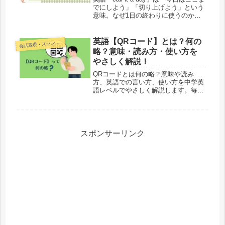
でにしよう」「切り上げよう」という
意味。なぜ1日の終わりに使うのかを
文法からやさしく解説します。例文付
きで「call it a night」との違いや言い
換え表現も紹介。
英語【QRコード】とは？何の
話表現・スラング・ことわざ
会
略？意味・読み方・使い方を
やさしく解説！
QRコードとは何の略？意味や読み
方、英語での言い方、使い方を中学英
語レベルでやさしく解説します。毎日
見るQRコードをシンプルに理解でき
る記事です。
スポンサーリンク