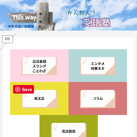
PR
Save