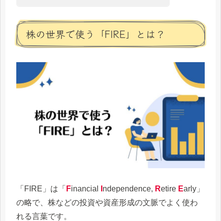
株の世界で使う「FIRE」とは？
「FIRE」は「
F
inancial
I
ndependence,
R
etire
E
arly」
の略で、株などの投資や資産形成の文脈でよく使わ
れる言葉です。