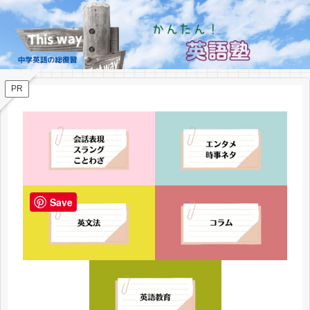
PR
Save