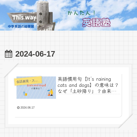
2024-06-17
英語慣用句【It’s raining
話表現・スラング・ことわざ
会
cats and dogs】の意味は？
なぜ「土砂降り」？由来と
例文で解説
2024.06.17