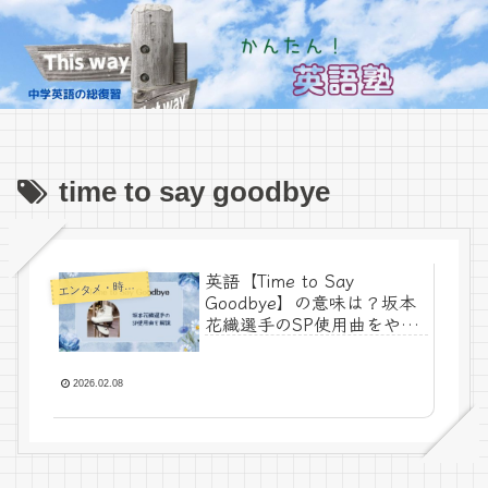
time to say goodbye
英語【Time to Say
エ
ンタメ・時事ネタ
Goodbye】の意味は？坂本
花織選手のSP使用曲をやさ
しく解説
2026.02.08