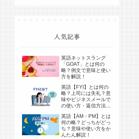
人気記事
英語ネットスラング
「GOAT」とは何の
略？例文で意味と使い
方を解説！
英語【FYI】とは何の
略？上司には失礼？意
味やビジネスメールで
の使い方・返信方法を
かんたん解説！
英語【AM・PM】とは
何の略？どっちがどっ
ち？意味や使い方をか
んたん解説！