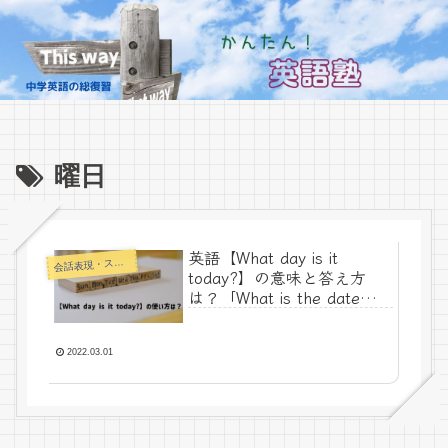
曜日
英語【What day is it
話表現・スラング・ことわざ
会
today?】の意味と答え方
は？「What is the date
today?」と間違いやすい？-
Lesson5
2022.03.01