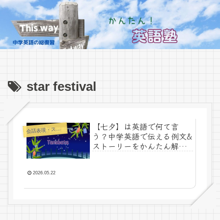
star festival
【七夕】は英語で何て言
話表現・スラング・ことわざ
会
う？中学英語で伝える例文&
ストーリーをかんたん解
説！
2026.05.22