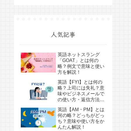
人気記事
英語ネットスラング
「GOAT」とは何の
略？例文で意味と使い
方を解説！
英語【FYI】とは何の
略？上司には失礼？意
味やビジネスメールで
の使い方・返信方法を
かんたん解説！
英語【AM・PM】とは
何の略？どっちがどっ
ち？意味や使い方をか
んたん解説！