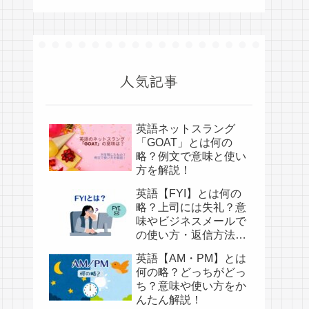
人気記事
英語ネットスラング
「GOAT」とは何の
略？例文で意味と使い
方を解説！
英語【FYI】とは何の
略？上司には失礼？意
味やビジネスメールで
の使い方・返信方法を
かんたん解説！
英語【AM・PM】とは
何の略？どっちがどっ
ち？意味や使い方をか
んたん解説！