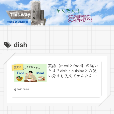
dish
英語【mealとfood】の違い
英文法
とは？dish・cuisineとの使
い分けも例文でかんたん解
説！
2026.06.03